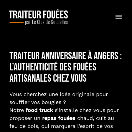
Skip
to
content
Togg
Navi
Accueil
Votre Événement
Traiteur anniversaire à Angers :
l’authenticité des fouées
Carte & Tarifs
artisanales chez vous
A Propos
Vous cherchez une idée originale pour
Contact
souffler vos bougies ?
Notre
food truck
s’installe chez vous pour
proposer un
repas fouées
chaud, cuit au
feu de bois, qui marquera l’esprit de vos