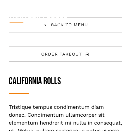
Skip
to
content
Togg
BACK TO MENU
Navi
Accueil
Votre Événement
ORDER TAKEOUT
Carte & Tarifs
California Rolls
A Propos
Contact
Tristique tempus condimentum diam
donec. Condimentum ullamcorper sit
elementum hendrerit mi nulla in consequat,
ut. Metus, nullam scelerisque netus viverra