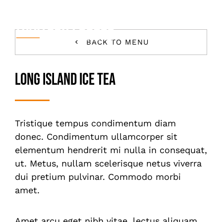
Skip
to
content
Togg
BACK TO MENU
Navi
Accueil
Long Island Ice Tea
Votre Événement
Carte & Tarifs
Tristique tempus condimentum diam
donec. Condimentum ullamcorper sit
A Propos
elementum hendrerit mi nulla in consequat,
ut. Metus, nullam scelerisque netus viverra
Contact
dui pretium pulvinar. Commodo morbi
amet.
Amet arcu eget nibh vitae, lectus aliquam