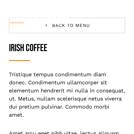
Skip
to
content
Togg
BACK TO MENU
Navi
Accueil
Irish Coffee
Votre Événement
Carte & Tarifs
Tristique tempus condimentum diam
donec. Condimentum ullamcorper sit
A Propos
elementum hendrerit mi nulla in consequat,
ut. Metus, nullam scelerisque netus viverra
Contact
dui pretium pulvinar. Commodo morbi
amet.
Amet arcu eget nibh vitae, lectus aliquam