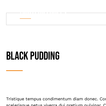
Skip
to
content
Black Pudding
Anniversaire
Tristique tempus condimentum diam donec. Con
scelerisque netus viverra dui pretium pulvinar