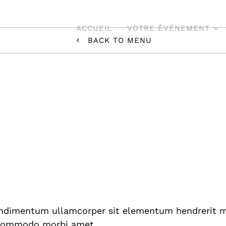
ACCUEIL
VOTRE ÉVÉNEMENT
BACK TO MENU
Mariage
dimentum ullamcorper sit elementum hendrerit mi 
. Commodo morbi amet.